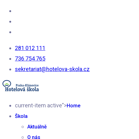
281 012 111
736 754 765
sekretariat@hotelova-skola.cz
current-item active">
Home
Škola
Aktuálně
O nás