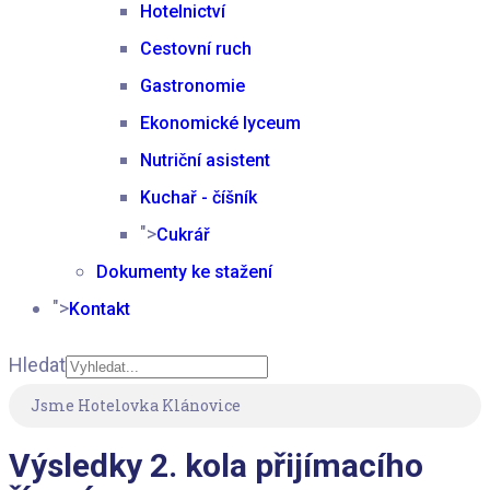
Hotelnictví
Cestovní ruch
Gastronomie
Ekonomické lyceum
Nutriční asistent
Kuchař - číšník
">
Cukrář
Dokumenty ke stažení
">
Kontakt
Hledat
Type 2 or more
Jsme Hotelovka Klánovice
characters for results.
Výsledky 2. kola přijímacího