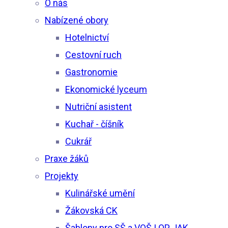
O nás
Nabízené obory
Hotelnictví
Cestovní ruch
Gastronomie
Ekonomické lyceum
Nutriční asistent
Kuchař - číšník
Cukrář
Praxe žáků
Projekty
Kulinářské umění
Žákovská CK
Šablony pro SŠ a VOŠ I OP JAK