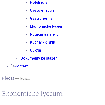
Hotelnictví
Cestovní ruch
Gastronomie
Ekonomické lyceum
Nutriční asistent
Kuchař - číšník
Cukrář
Dokumenty ke stažení
">
Kontakt
Hledat
Type 2 or more
Ekonomické lyceum
characters for results.