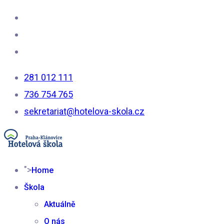
281 012 111
736 754 765
sekretariat@hotelova-skola.cz
">
Home
Škola
Aktuálně
O nás