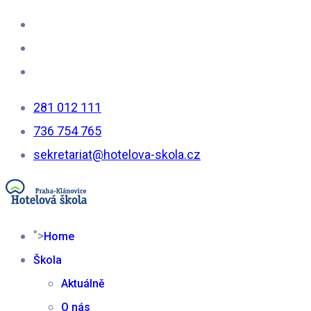
281 012 111
736 754 765
sekretariat@hotelova-skola.cz
">
Home
Škola
Aktuálně
O nás