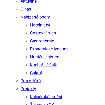
Aktuálně
O nás
Nabízené obory
Hotelnictví
Cestovní ruch
Gastronomie
Ekonomické lyceum
Nutriční asistent
Kuchař - číšník
Cukrář
Praxe žáků
Projekty
Kulinářské umění
Žákovská CK