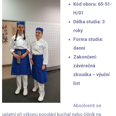
Kód oboru: 65-51-
H/01
Délka studia: 3
roky
Forma studia:
denní
Zakončení:
závěrečná
zkouška – výuční
list
Absolventi se
uplatní při výkonu povolání kuchař nebo číšník na