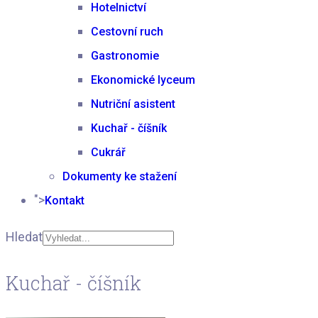
Hotelnictví
Cestovní ruch
Gastronomie
Ekonomické lyceum
Nutriční asistent
Kuchař - číšník
Cukrář
Dokumenty ke stažení
">
Kontakt
Hledat
Type 2 or more
Kuchař - číšník
characters for results.