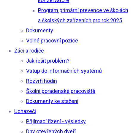
konzervatoře
Program primární prevence ve školách
a školských zařízeních pro rok 2025
Dokumenty
Volné pracovní pozice
Žáci a rodiče
Jak řešit problém?
Vstup do informačních systémů
Rozvrh hodin
Školní poradenské pracoviště
Dokumenty ke stažení
Uchazeči
Přijímací řízení - výsledky
Dny otevřených dveří