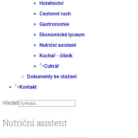
Hotelnictví
Cestovní ruch
Gastronomie
Ekonomické lyceum
Nutriční asistent
Kuchař - číšník
">
Cukrář
Dokumenty ke stažení
">
Kontakt
Hledat
Type 2 or more
Nutriční asistent
characters for results.