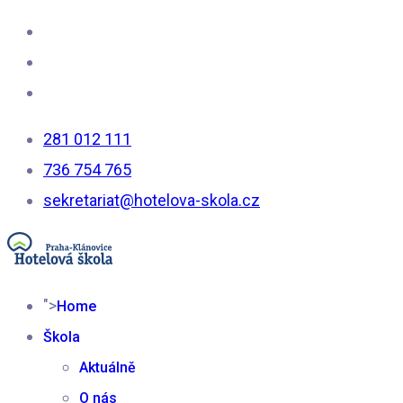
281 012 111
736 754 765
sekretariat@hotelova-skola.cz
">
Home
Škola
Aktuálně
O nás