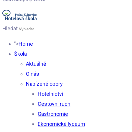
Hledat
Type 2 or more
">
Home
characters for results.
Škola
Aktuálně
O nás
Nabízené obory
Hotelnictví
Cestovní ruch
Gastronomie
Ekonomické lyceum