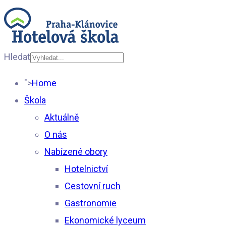
Hledat
Type 2 or more
">
Home
characters for results.
Škola
Aktuálně
O nás
Nabízené obory
Hotelnictví
Cestovní ruch
Gastronomie
Ekonomické lyceum