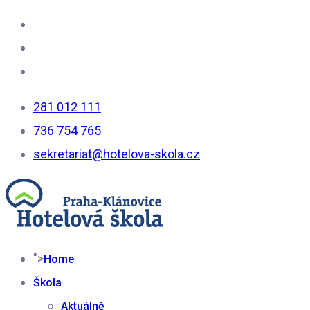
281 012 111
736 754 765
sekretariat@hotelova-skola.cz
">
Home
Škola
Aktuálně