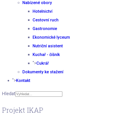
Nabízené obory
Hotelnictví
Cestovní ruch
Gastronomie
Ekonomické lyceum
Nutriční asistent
Kuchař - číšník
">
Cukrář
Dokumenty ke stažení
">
Kontakt
Hledat
Type 2 or more
Projekt IKAP
characters for results.