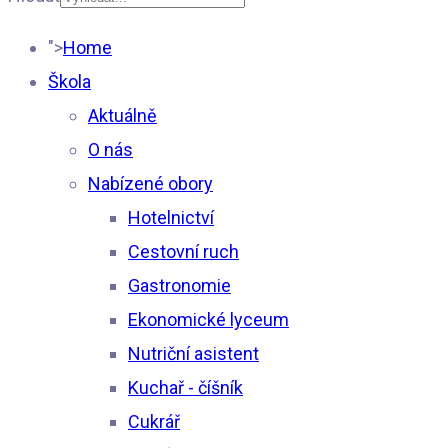
Type 2 or more
">
Home
characters for results.
Škola
Aktuálně
O nás
Nabízené obory
Hotelnictví
Cestovní ruch
Gastronomie
Ekonomické lyceum
Nutriční asistent
Kuchař - číšník
Cukrář