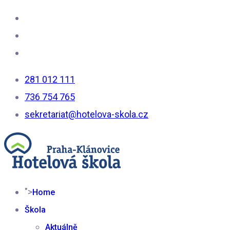
281 012 111
736 754 765
sekretariat@hotelova-skola.cz
">
Home
Škola
Aktuálně