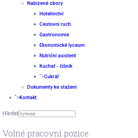
Nabízené obory
Hotelnictví
Cestovní ruch
Gastronomie
Ekonomické lyceum
Nutriční asistent
Kuchař - číšník
">
Cukrář
Dokumenty ke stažení
">
Kontakt
Hledat
Type 2 or more
Volné pracovní pozice
characters for results.