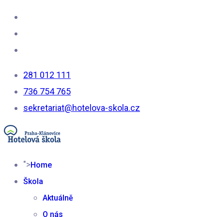
281 012 111
736 754 765
sekretariat@hotelova-skola.cz
">
Home
Škola
Aktuálně
O nás