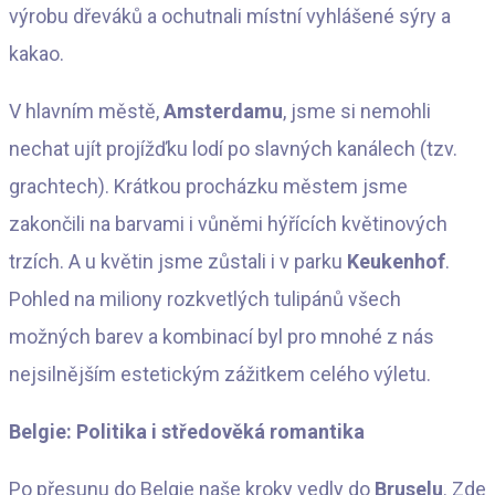
výrobu dřeváků a ochutnali místní vyhlášené sýry a
kakao.
V hlavním městě,
Amsterdamu
, jsme si nemohli
nechat ujít projížďku lodí po slavných kanálech (tzv.
grachtech). Krátkou procházku městem jsme
zakončili na barvami i vůněmi hýřících květinových
trzích. A u květin jsme zůstali i v parku
Keukenhof
.
Pohled na miliony rozkvetlých tulipánů všech
možných barev a kombinací byl pro mnohé z nás
nejsilnějším estetickým zážitkem celého výletu.
Belgie: Politika i středověká romantika
Po přesunu do Belgie naše kroky vedly do
Bruselu
. Zde