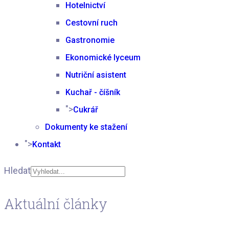
Hotelnictví
Cestovní ruch
Gastronomie
Ekonomické lyceum
Nutriční asistent
Kuchař - číšník
">
Cukrář
Dokumenty ke stažení
">
Kontakt
Hledat
Type 2 or more
Aktuální články
characters for results.