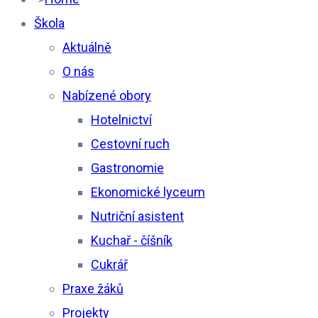
characters for results.
Škola
Aktuálně
O nás
Nabízené obory
Hotelnictví
Cestovní ruch
Gastronomie
Ekonomické lyceum
Nutriční asistent
Kuchař - číšník
Cukrář
Praxe žáků
Projekty