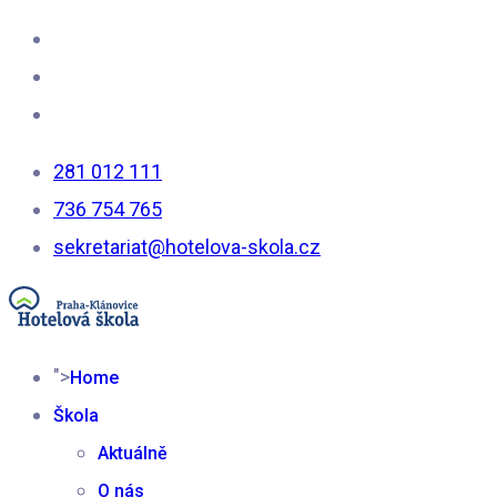
281 012 111
736 754 765
sekretariat@hotelova-skola.cz
">
Home
Škola
Aktuálně
O nás