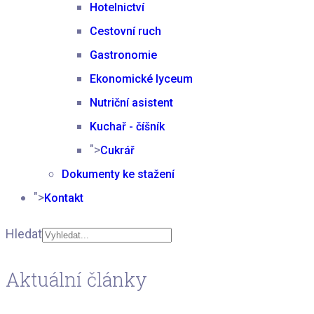
Hotelnictví
Cestovní ruch
Gastronomie
Ekonomické lyceum
Nutriční asistent
Kuchař - číšník
">
Cukrář
Dokumenty ke stažení
">
Kontakt
Hledat
Type 2 or more
Aktuální články
characters for results.