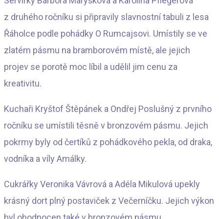
Servírky Barbora Maryšková a Karolína Pflégerová
z druhého ročníku si připravily slavnostní tabuli z lesa
Řáholce podle pohádky O Rumcajsovi. Umístily se ve
zlatém pásmu na bramborovém místě, ale jejich
projev se porotě moc líbil a udělil jim cenu za
kreativitu.
Kuchaři Kryštof Štěpánek a Ondřej Poslušný z prvního
ročníku se umístili těsně v bronzovém pásmu. Jejich
pokrmy byly od čertíků z pohádkového pekla, od draka,
vodníka a víly Amálky.
Cukrářky Veronika Vávrová a Adéla Mikulová upekly
krásný dort plný postaviček z Večerníčku. Jejich výkon
byl ohodnocen také v bronzovém pásmu.