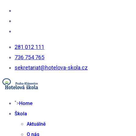
281 012 111
736 754 765
sekretariat@hotelova-skola.cz
">
Home
Škola
Aktuálně
O nás