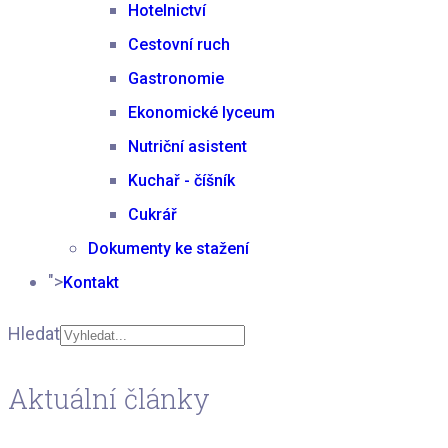
Hotelnictví
Cestovní ruch
Gastronomie
Ekonomické lyceum
Nutriční asistent
Kuchař - číšník
Cukrář
Dokumenty ke stažení
">
Kontakt
Hledat
Type 2 or more
Aktuální články
characters for results.