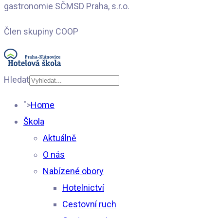
gastronomie SČMSD Praha, s.r.o.
Člen skupiny COOP
Hledat
Type 2 or more
">
Home
characters for results.
Škola
Aktuálně
O nás
Nabízené obory
Hotelnictví
Cestovní ruch