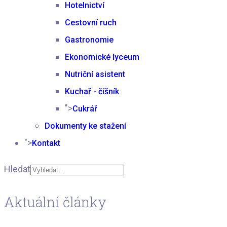
Hotelnictví
Cestovní ruch
Gastronomie
Ekonomické lyceum
Nutriční asistent
Kuchař - číšník
">
Cukrář
Dokumenty ke stažení
">
Kontakt
Hledat
Type 2 or more
Aktuální články
characters for results.