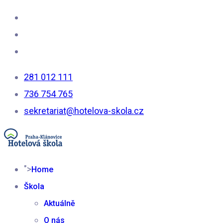
281 012 111
736 754 765
sekretariat@hotelova-skola.cz
">
Home
Škola
Aktuálně
O nás