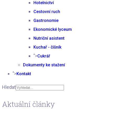
Hotelnictví
Cestovní ruch
Gastronomie
Ekonomické lyceum
Nutriční asistent
Kuchař - číšník
">
Cukrář
Dokumenty ke stažení
">
Kontakt
Hledat
Type 2 or more
Aktuální články
characters for results.