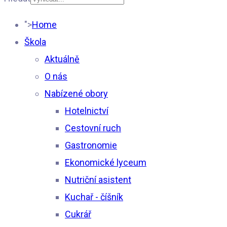
Type 2 or more
">
Home
characters for results.
Škola
Aktuálně
O nás
Nabízené obory
Hotelnictví
Cestovní ruch
Gastronomie
Ekonomické lyceum
Nutriční asistent
Kuchař - číšník
Cukrář