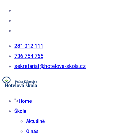
281 012 111
736 754 765
sekretariat@hotelova-skola.cz
">
Home
Škola
Aktuálně
O nás