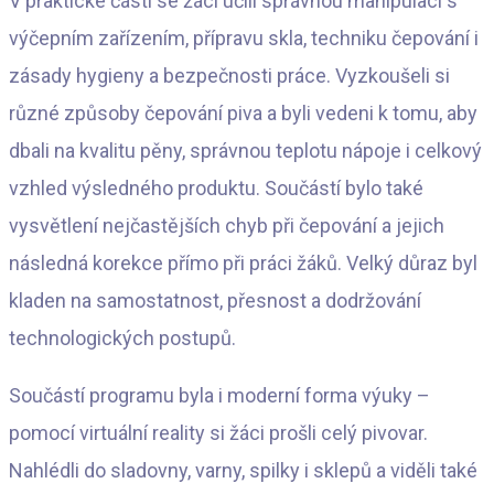
V praktické části se žáci učili správnou manipulaci s
výčepním zařízením, přípravu skla, techniku čepování i
zásady hygieny a bezpečnosti práce. Vyzkoušeli si
různé způsoby čepování piva a byli vedeni k tomu, aby
dbali na kvalitu pěny, správnou teplotu nápoje i celkový
vzhled výsledného produktu. Součástí bylo také
vysvětlení nejčastějších chyb při čepování a jejich
následná korekce přímo při práci žáků. Velký důraz byl
kladen na samostatnost, přesnost a dodržování
technologických postupů.
Součástí programu byla i moderní forma výuky –
pomocí virtuální reality si žáci prošli celý pivovar.
Nahlédli do sladovny, varny, spilky i sklepů a viděli také