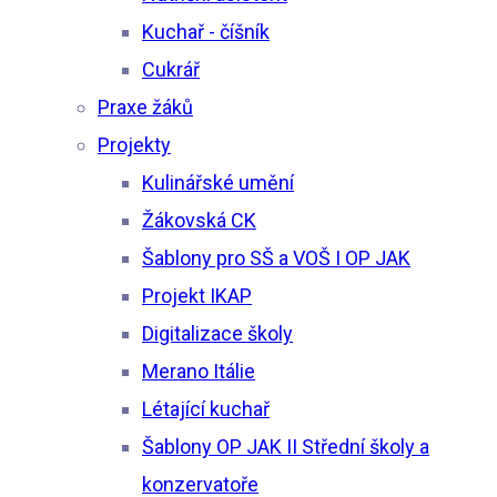
Kuchař - číšník
Cukrář
Praxe žáků
Projekty
Kulinářské umění
Žákovská CK
Šablony pro SŠ a VOŠ I OP JAK
Projekt IKAP
Digitalizace školy
Merano Itálie
Létající kuchař
Šablony OP JAK II Střední školy a
konzervatoře