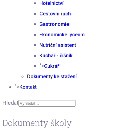
Hotelnictví
Cestovní ruch
Gastronomie
Ekonomické lyceum
Nutriční asistent
Kuchař - číšník
">
Cukrář
Dokumenty ke stažení
">
Kontakt
Hledat
Type 2 or more
Dokumenty školy
characters for results.