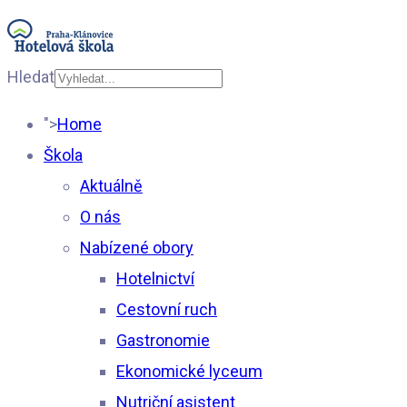
Hledat
Type 2 or more
">
Home
characters for results.
Škola
Aktuálně
O nás
Nabízené obory
Hotelnictví
Cestovní ruch
Gastronomie
Ekonomické lyceum
Nutriční asistent