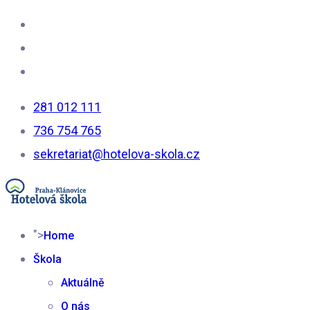
281 012 111
736 754 765
sekretariat@hotelova-skola.cz
">
Home
Škola
Aktuálně
O nás