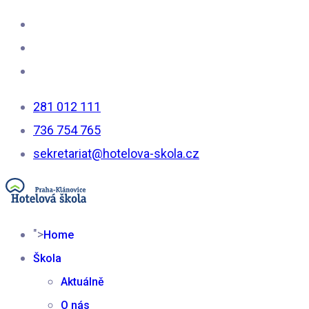
281 012 111
736 754 765
sekretariat@hotelova-skola.cz
">
Home
Škola
Aktuálně
O nás