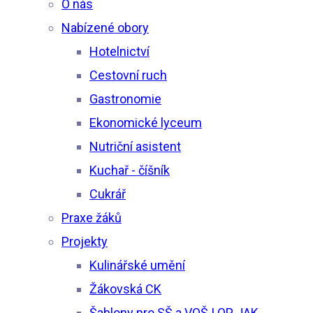
O nás
Nabízené obory
Hotelnictví
Cestovní ruch
Gastronomie
Ekonomické lyceum
Nutriční asistent
Kuchař - číšník
Cukrář
Praxe žáků
Projekty
Kulinářské umění
Žákovská CK
Šablony pro SŠ a VOŠ I OP JAK