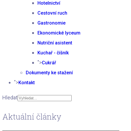
Hotelnictví
Cestovní ruch
Gastronomie
Ekonomické lyceum
Nutriční asistent
Kuchař - číšník
">
Cukrář
Dokumenty ke stažení
">
Kontakt
Hledat
Type 2 or more
Aktuální články
characters for results.