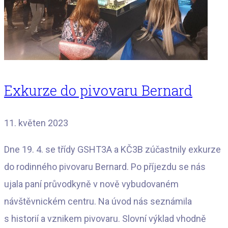
Exkurze do pivovaru Bernard
11. květen 2023
Dne 19. 4. se třídy GSHT3A a KČ3B zúčastnily exkurze
do rodinného pivovaru Bernard. Po příjezdu se nás
ujala paní průvodkyně v nově vybudovaném
návštěvnickém centru. Na úvod nás seznámila
s historií a vznikem pivovaru. Slovní výklad vhodně